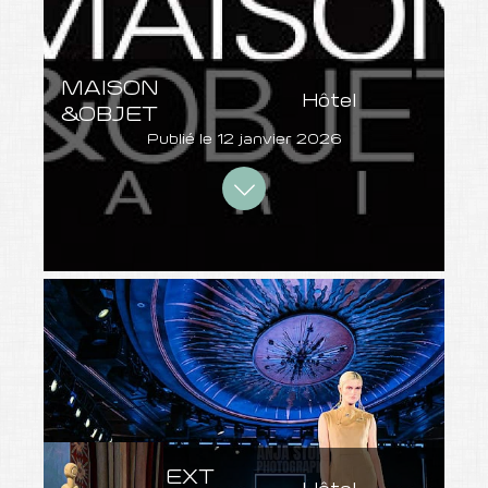
MAISON
Hôtel
&OBJET
Publié le
12 janvier 2026
WHO'S NEXT