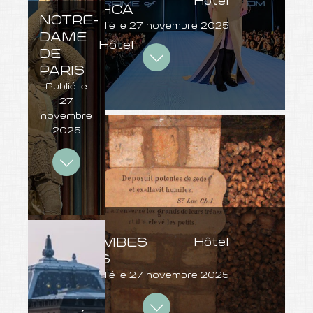
Hôtel
& BIJORHCA
NOTRE-
Publié le
27 novembre 2025
DAME
Hôtel
DE
PARIS
Publié le
27
novembre
2025
LES
CATACOMBES
Hôtel
DE PARIS
Publié le
27 novembre 2025