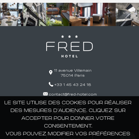
11 avenue Villemain
75014
Paris
+33 1 45 43 24 18
contact@fred-hotel.com
LE SITE UTILISE DES COOKIES POUR RÉALISER
Plan du site
DES MESURES D’AUDIENCE. CLIQUEZ SUR
Mentions légales
ACCEPTER POUR DONNER VOTRE
Politique de confidentialité
CONSENTEMENT.
Gérer les cookies
VOUS POUVEZ MODIFIER VOS PRÉFÉRENCES